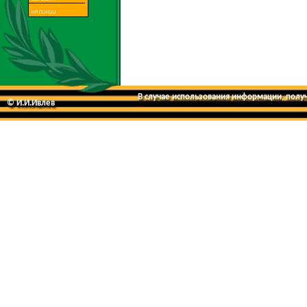
В случае использования информации, получе
© И.И.Ивлев