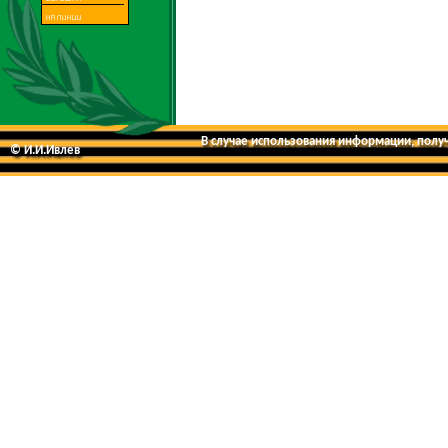
В случае использования информации, получе
© И.И.Ивлев