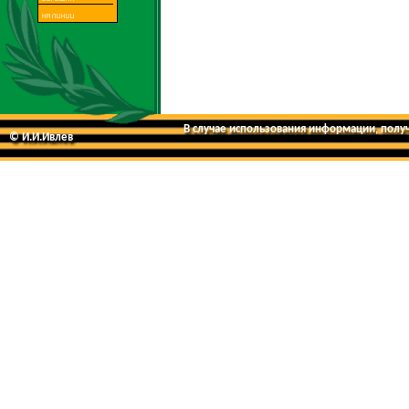
В случае использования информации, получе
© И.И.Ивлев