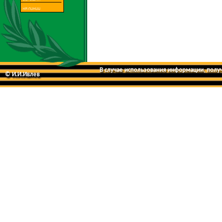
В случае использования информации, получе
© И.И.Ивлев