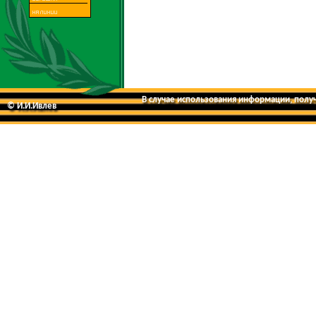
В случае использования информации, получе
© И.И.Ивлев