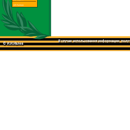
В случае использования информации, получе
© И.И.Ивлев