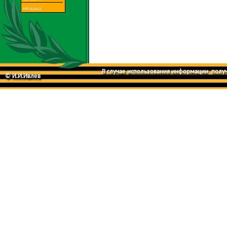
В случае использования информации, получе
© И.И.Ивлев