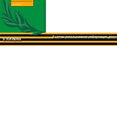
В случае использования информации, получе
© И.И.Ивлев