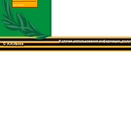
В случае использования информации, получе
© И.И.Ивлев