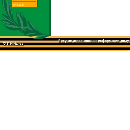
В случае использования информации, получе
© И.И.Ивлев