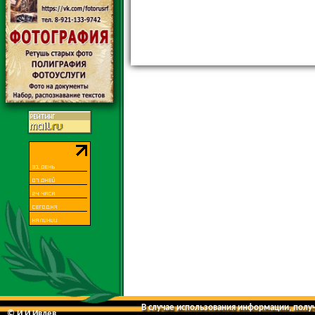
В случае использования информации, получе
© И.И.Ивлев