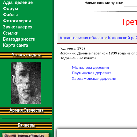
Адм. деление
Наименование пункта:
Форум
Файлы
Тре
Фотогалерея
Звукогалерея
Ссылки
Архангельская область
Коношский ра
>
Благодарности
Карта сайта
Год учета: 1939
Источник: Данные переписи 1939 года из сп
Узнать солдата
Подчиненные пункты:
Мотылева деревня
Паунинская деревня
Харламовская деревня
Армия Отечества
Баннеры