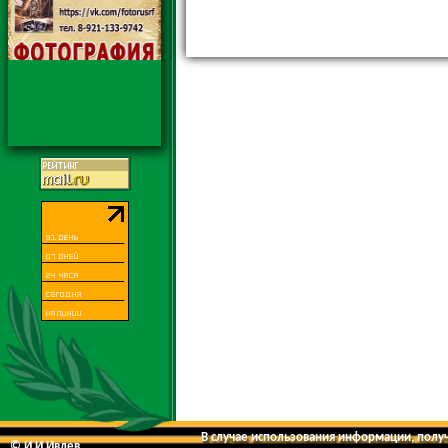
В случае использования информации, получе
© И.И.Ивлев