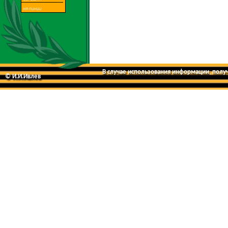
В случае использования информации, получе
© И.И.Ивлев