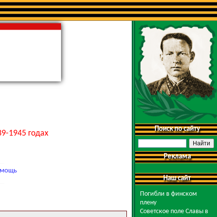
Поиск по сайту
9-1945 годах
Реклама
мощь
Наш сайт
Погибли в финском
плену
Советское поле Славы в