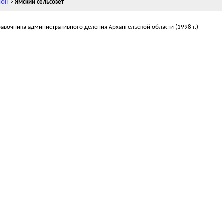
йон
>
Ямский сельсовет
равочника административного деления Архангельской области (1998 г.)