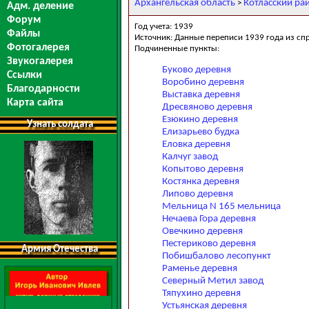
Архангельская область
Котласский ра
>
Адм. деление
Форум
Год учета: 1939
Файлы
Источник: Данные переписи 1939 года из сп
Фотогалерея
Подчиненные пункты:
Звукогалерея
Буково деревня
Ссылки
Воробино деревня
Благодарности
Выставка деревня
Карта сайта
Дресвяново деревня
Езюкино деревня
Узнать солдата
Елизарьево будка
Еловка деревня
Калчуг завод
Копытово деревня
Костянка деревня
Липово деревня
Мельница N 165 мельница
Нечаева Гора деревня
Овечкино деревня
Пестериково деревня
Армия Отечества
Побишбалово лесопункт
Раменье деревня
Северный Метил завод
Тяпухино деревня
Устьянская деревня