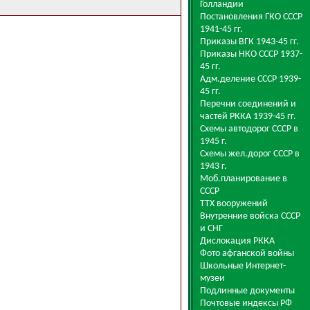
Голландии
Постановления ГКО СССР
1941-45 гг.
Приказы ВГК 1943-45 гг.
Приказы НКО СССР 1937-
45 гг.
Адм.деление СССР 1939-
45 гг.
Перечни соединений и
частей РККА 1939-45 гг.
Схемы автодорог СССР в
1945 г.
Схемы жел.дорог СССР в
1943 г.
Моб.планирование в
СССР
ТТХ вооружений
Внутренние войска СССР
и СНГ
Дислокация РККА
Фото афганской войны
Школьные Интернет-
музеи
Подлинные документы
Почтовые индексы РФ