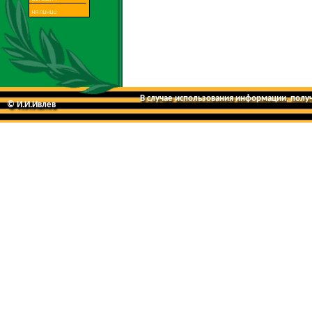
В случае использования информации, получе
© И.И.Ивлев