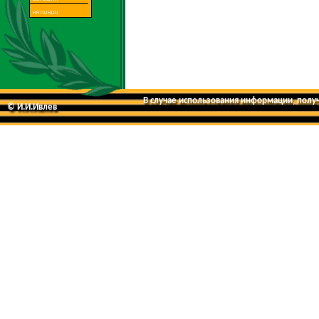
В случае использования информации, получе
© И.И.Ивлев