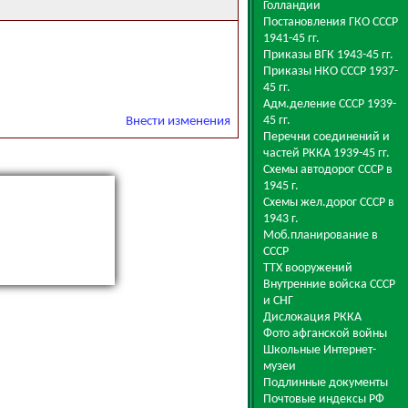
Голландии
Постановления ГКО СССР
1941-45 гг.
Приказы ВГК 1943-45 гг.
Приказы НКО СССР 1937-
45 гг.
Адм.деление СССР 1939-
45 гг.
Внести изменения
Перечни соединений и
частей РККА 1939-45 гг.
Схемы автодорог СССР в
1945 г.
Схемы жел.дорог СССР в
1943 г.
Моб.планирование в
СССР
ТТХ вооружений
Внутренние войска СССР
и СНГ
Дислокация РККА
Фото афганской войны
Школьные Интернет-
музеи
Подлинные документы
Почтовые индексы РФ