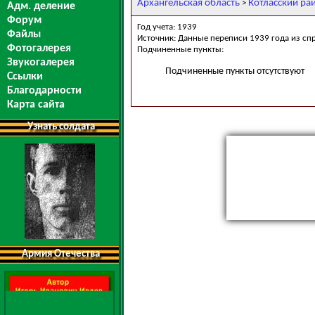
Архангельская область
Котласский ра
>
Адм. деление
Форум
Год учета: 1939
Файлы
Источник: Данные переписи 1939 года из сп
Фотогалерея
Подчиненные пункты:
Звукогалерея
Подчиненные пункты отсутствуют
Ссылки
Благодарности
Карта сайта
Узнать солдата
Армия Отечества