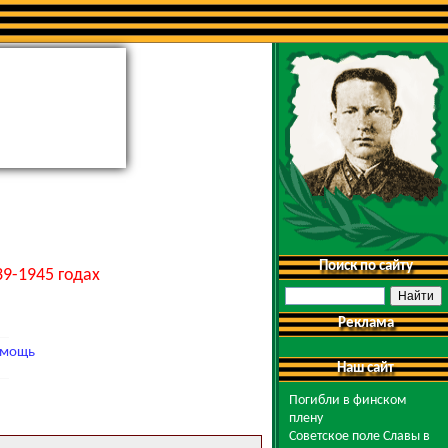
Поиск по сайту
9-1945 годах
Реклама
мощь
Наш сайт
Погибли в финском
плену
Советское поле Славы в