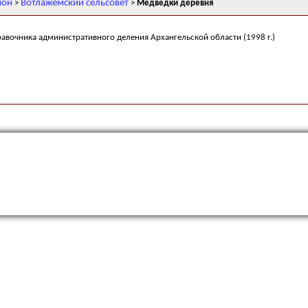
йон
Вотлажемский сельсовет
>
>
Медведки деревня
равочника административного деления Архангельской области (1998 г.)