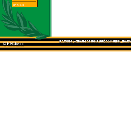
В случае использования информации, получе
© И.И.Ивлев