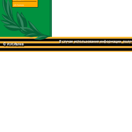
В случае использования информации, получе
© И.И.Ивлев