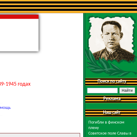
Поиск по сайту
9-1945 годах
Реклама
мощь
Наш сайт
Погибли в финском
плену
Советское поле Славы в