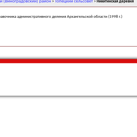
й (Виноградовский) район
Топецкий сельсовет
>
>
Никитинская деревня
равочника административного деления Архангельской области (1998 г.)