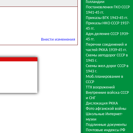
Голландии
Постановления ГКО СССР
1941-45 гг.
Приказы ВГК 1943-45 гг.
Приказы НКО СССР 1937-
45 гг.
Адм.деление СССР 1939-
45 гг.
Внести изменения
Перечни соединений и
частей РККА 1939-45 гг.
Схемы автодорог СССР в
1945 г.
Схемы жел.дорог СССР в
1943 г.
Моб.планирование в
СССР
ТТХ вооружений
Внутренние войска СССР
и СНГ
Дислокация РККА
Фото афганской войны
Школьные Интернет-
музеи
Подлинные документы
Почтовые индексы РФ