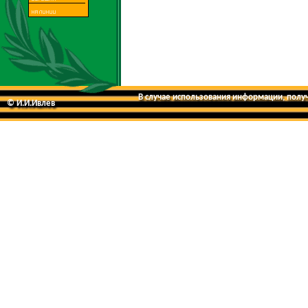
В случае использования информации, получе
© И.И.Ивлев