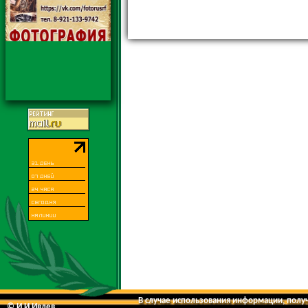
В случае использования информации, получе
© И.И.Ивлев