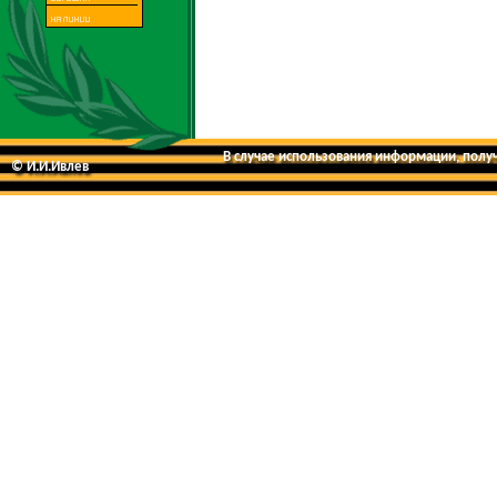
В случае использования информации, получе
© И.И.Ивлев