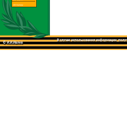
В случае использования информации, получе
© И.И.Ивлев