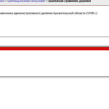
йон
Шипицынский сельсовет
>
>
Шалежная (Травинки) деревня
равочника административного деления Архангельской области (1998 г.)