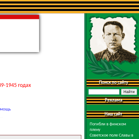
Поиск по сайту
9-1945 годах
Реклама
мощь
Наш сайт
Погибли в финском
плену
Советское поле Славы в