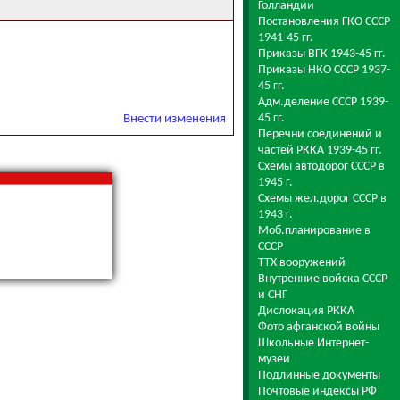
Голландии
Постановления ГКО СССР
1941-45 гг.
Приказы ВГК 1943-45 гг.
Приказы НКО СССР 1937-
45 гг.
Адм.деление СССР 1939-
45 гг.
Внести изменения
Перечни соединений и
частей РККА 1939-45 гг.
Схемы автодорог СССР в
1945 г.
Схемы жел.дорог СССР в
1943 г.
Моб.планирование в
СССР
ТТХ вооружений
Внутренние войска СССР
и СНГ
Дислокация РККА
Фото афганской войны
Школьные Интернет-
музеи
Подлинные документы
Почтовые индексы РФ