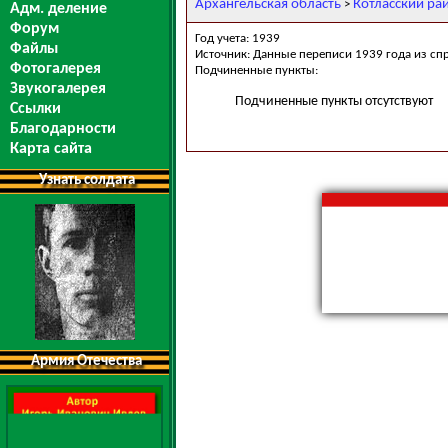
Архангельская область
Котласский ра
>
Адм. деление
Форум
Год учета: 1939
Файлы
Источник: Данные переписи 1939 года из сп
Фотогалерея
Подчиненные пункты:
Звукогалерея
Подчиненные пункты отсутствуют
Ссылки
Благодарности
Карта сайта
Узнать солдата
Армия Отечества