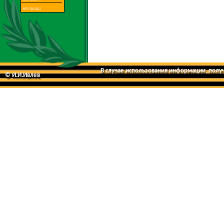
В случае использования информации, получе
© И.И.Ивлев