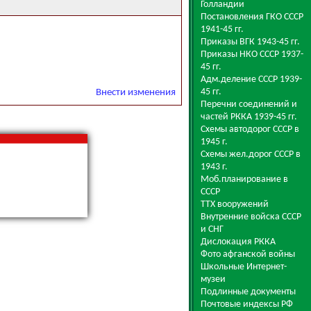
Голландии
Постановления ГКО СССР
1941-45 гг.
Приказы ВГК 1943-45 гг.
Приказы НКО СССР 1937-
45 гг.
Адм.деление СССР 1939-
45 гг.
Внести изменения
Перечни соединений и
частей РККА 1939-45 гг.
Схемы автодорог СССР в
1945 г.
Схемы жел.дорог СССР в
1943 г.
Моб.планирование в
СССР
ТТХ вооружений
Внутренние войска СССР
и СНГ
Дислокация РККА
Фото афганской войны
Школьные Интернет-
музеи
Подлинные документы
Почтовые индексы РФ