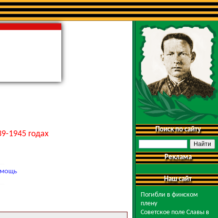
Поиск по сайту
9-1945 годах
Реклама
мощь
Наш сайт
Погибли в финском
плену
Советское поле Славы в