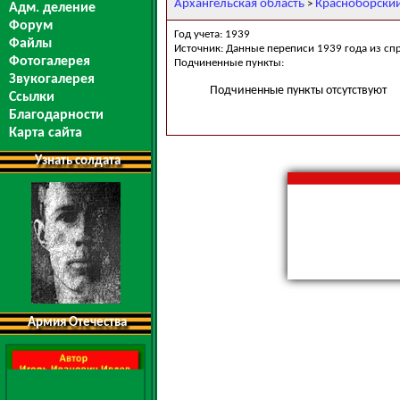
Архангельская область
Красноборски
>
Адм. деление
Форум
Год учета: 1939
Файлы
Источник: Данные переписи 1939 года из сп
Фотогалерея
Подчиненные пункты:
Звукогалерея
Подчиненные пункты отсутствуют
Ссылки
Благодарности
Карта сайта
Узнать солдата
Армия Отечества