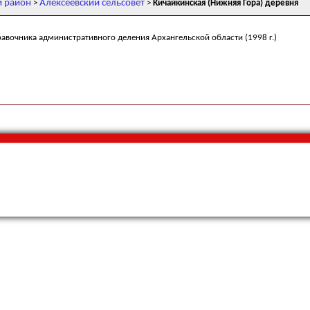
й район
Алексеевский сельсовет
>
>
Кичайкинская (Нижняя Гора) деревня
равочника административного деления Архангельской области (1998 г.)