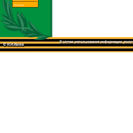
В случае использования информации, получе
© И.И.Ивлев