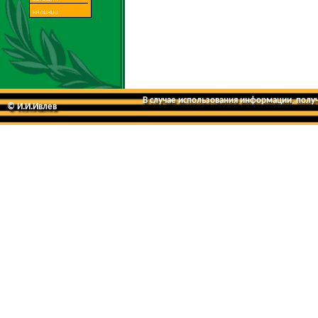
В случае использования информации, получе
© И.И.Ивлев