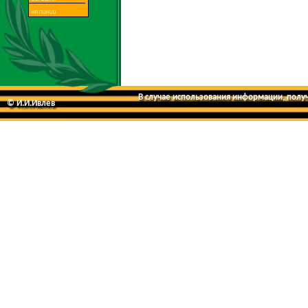
В случае использования информации, получе
© И.И.Ивлев