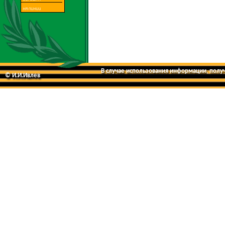
В случае использования информации, получе
© И.И.Ивлев