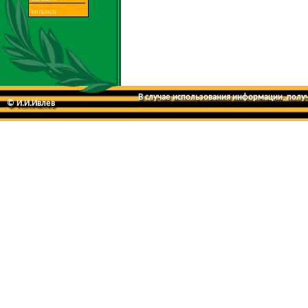
В случае использования информации, получе
© И.И.Ивлев