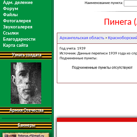
Адм. деление
Наименование пункта:
Форум
Файлы
Пинега 
Фотогалерея
Звукогалерея
Ссылки
Архангельская область
Красноборски
>
Благодарности
Карта сайта
Год учета: 1939
Источник: Данные переписи 1939 года из сп
Узнать солдата
Подчиненные пункты:
Подчиненные пункты отсутствуют
Армия Отечества
Баннеры