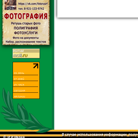
В случае использования информации, получе
© И.И.Ивлев