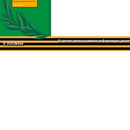
В случае использования информации, получе
© И.И.Ивлев