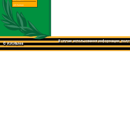
В случае использования информации, получе
© И.И.Ивлев