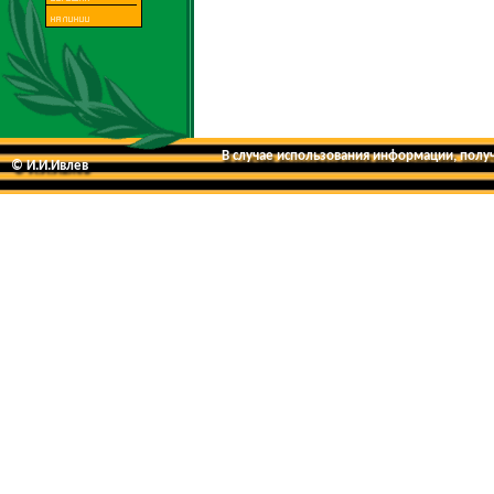
В случае использования информации, получе
© И.И.Ивлев