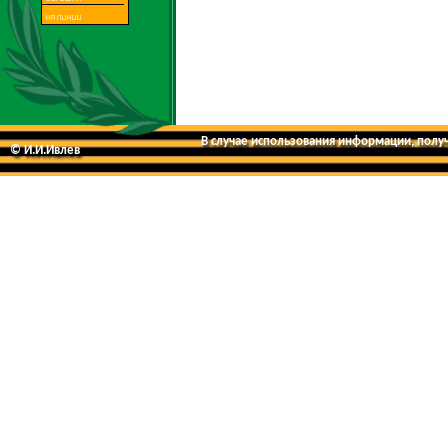
В случае использования информации, получе
© И.И.Ивлев