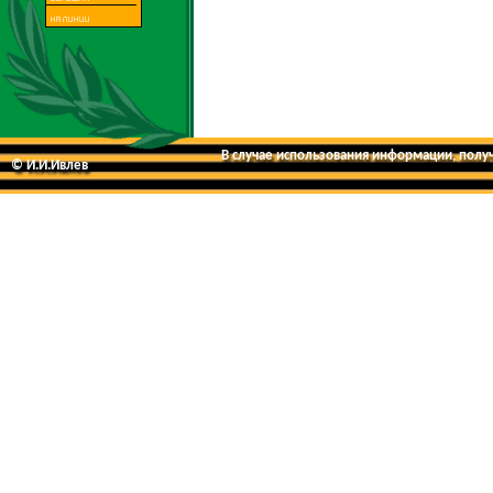
В случае использования информации, получе
© И.И.Ивлев