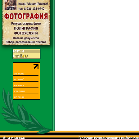
В случае использования информаци
© И.И.Ивлев