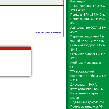
Голландии
Постановления ГКО СССР
1941-45 гг.
Приказы ВГК 1943-45 гг.
Приказы НКО СССР 1937-
45 гг.
Адм.деление СССР 1939-
45 гг.
Внести изменения
Перечни соединений и
частей РККА 1939-45 гг.
Схемы автодорог СССР в
1945 г.
Схемы жел.дорог СССР в
1943 г.
Моб.планирование в
СССР
ТТХ вооружений
Внутренние войска СССР
и СНГ
Дислокация РККА
Фото афганской войны
Школьные Интернет-
музеи
Подлинные документы
Почтовые индексы РФ