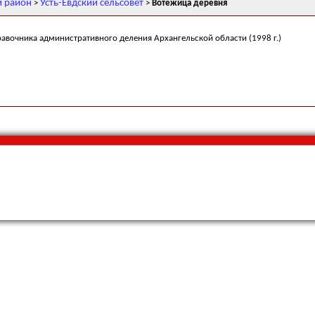
й район
Усть-Евдский сельсовет
>
>
Вотежица деревня
равочника административного деления Архангельской области (1998 г.)