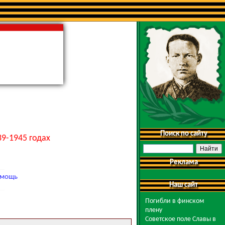
Поиск по сайту
9-1945 годах
Реклама
мощь
Наш сайт
Погибли в финском
плену
Советское поле Славы в