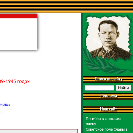
Поиск по сайту
9-1945 годах
Реклама
мощь
Наш сайт
Погибли в финском
плену
Советское поле Славы в