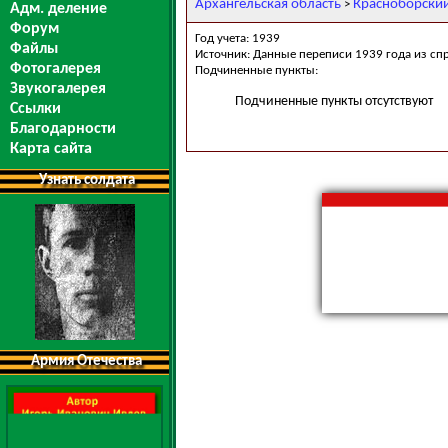
Архангельская область
Красноборски
>
Адм. деление
Форум
Год учета: 1939
Файлы
Источник: Данные переписи 1939 года из сп
Фотогалерея
Подчиненные пункты:
Звукогалерея
Подчиненные пункты отсутствуют
Ссылки
Благодарности
Карта сайта
Узнать солдата
Армия Отечества