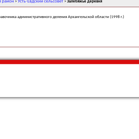
й район
Усть-Евдский сельсовет
>
>
Залебяжье деревня
равочника административного деления Архангельской области (1998 г.)