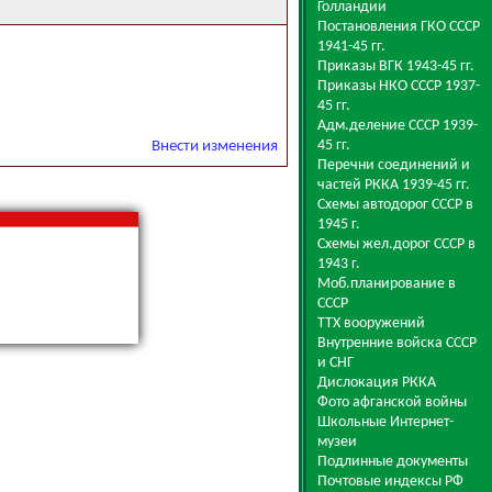
Голландии
Постановления ГКО СССР
1941-45 гг.
Приказы ВГК 1943-45 гг.
Приказы НКО СССР 1937-
45 гг.
Адм.деление СССР 1939-
45 гг.
Внести изменения
Перечни соединений и
частей РККА 1939-45 гг.
Схемы автодорог СССР в
1945 г.
Схемы жел.дорог СССР в
1943 г.
Моб.планирование в
СССР
ТТХ вооружений
Внутренние войска СССР
и СНГ
Дислокация РККА
Фото афганской войны
Школьные Интернет-
музеи
Подлинные документы
Почтовые индексы РФ