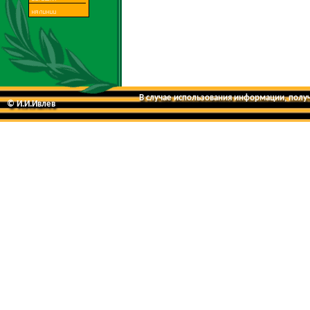
В случае использования информации, получе
© И.И.Ивлев