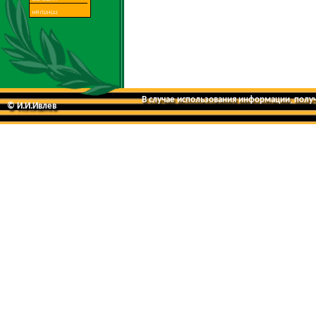
В случае использования информации, получе
© И.И.Ивлев