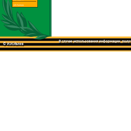
В случае использования информации, получе
© И.И.Ивлев