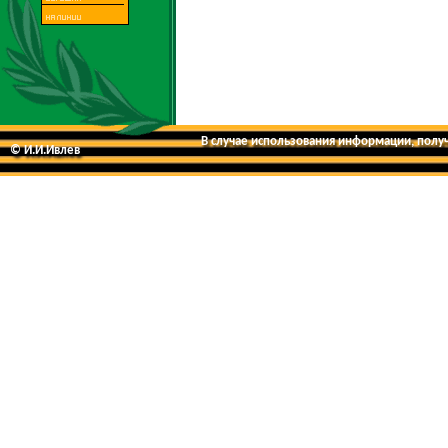
В случае использования информации, получе
© И.И.Ивлев