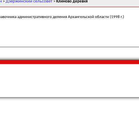
н
Дзержинский сельсовет
>
>
Климово деревня
равочника административного деления Архангельской области (1998 г.)