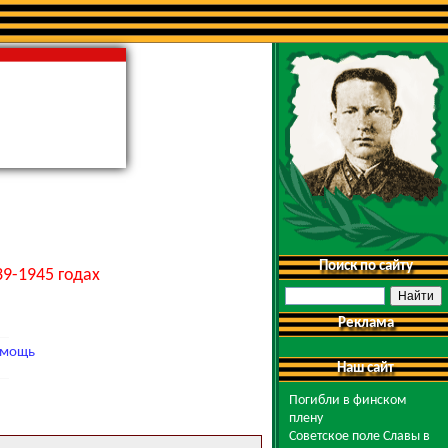
Поиск по сайту
9-1945 годах
Реклама
мощь
Наш сайт
Погибли в финском
плену
Советское поле Славы в