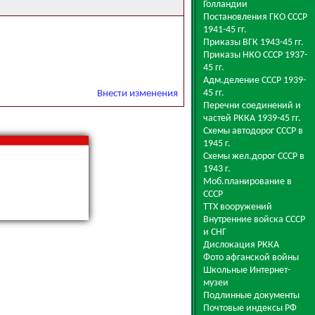
Голландии
Постановления ГКО СССР
1941-45 гг.
Приказы ВГК 1943-45 гг.
Приказы НКО СССР 1937-
45 гг.
Адм.деление СССР 1939-
45 гг.
Внести изменения
Перечни соединений и
частей РККА 1939-45 гг.
Схемы автодорог СССР в
1945 г.
Схемы жел.дорог СССР в
1943 г.
Моб.планирование в
СССР
ТТХ вооружений
Внутренние войска СССР
и СНГ
Дислокация РККА
Фото афганской войны
Школьные Интернет-
музеи
Подлинные документы
Почтовые индексы РФ