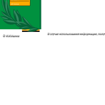
В случае использования информации, получе
© И.И.Ивлев