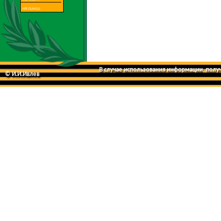
В случае использования информации, получе
© И.И.Ивлев