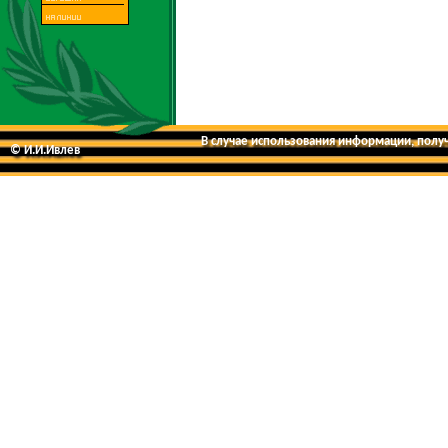
В случае использования информации, получе
© И.И.Ивлев