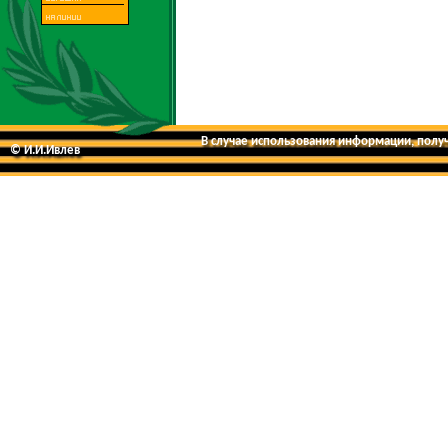
В случае использования информации, получе
© И.И.Ивлев