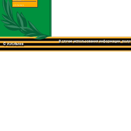
В случае использования информации, получе
© И.И.Ивлев